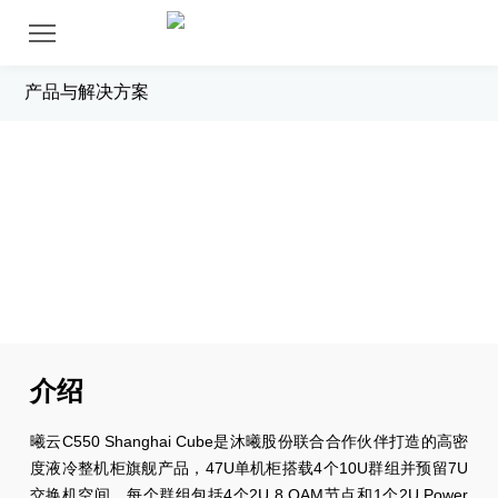
产品与解决方案
曦云C550 Shanghai Cube液冷整机柜
介绍
曦云C550 Shanghai Cube是沐曦股份联合合作伙伴打造的高密
度液冷整机柜旗舰产品，47U单机柜搭载4个10U群组并预留7U
交换机空间，每个群组包括4个2U 8 OAM节点和1个2U Power