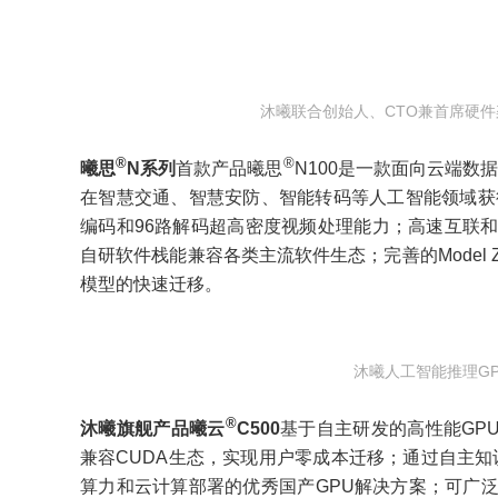
沐曦联合创始人、CTO兼首席硬
®
®
曦思
N系列
首款产品曦思
N100是一款面向云端数
在智慧交通、智慧安防、智能转码等人工智能领域获
编码和96路解码超高密度视频处理能力；高速互联
自研软件栈能兼容各类主流软件生态；完善的Model
模型的快速迁移。
沐曦人工智能推理G
®
沐曦旗舰产品曦云
C500
基于自主研发的高性能GPU 
兼容CUDA生态，实现用户零成本迁移；通过自主知识产
算力和云计算部署的优秀国产GPU解决方案；可广