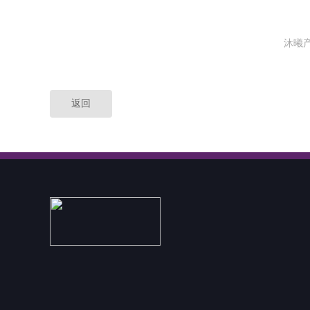
沐曦
返回