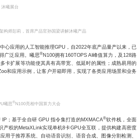
沐曦展台
件架构师彭莉，首席产品官孙国梁讲解沐曦产品
据中心应用的人工智能推理GPU，自2022年底产品量产以来，已
®
得广泛应用。曦思
N100拥有160TOPS AI峰值算力，及128路
和多卡扩展等功能使其具有高带宽、低延时的属性；成熟易用的
 Zoo和应用示例，让客户开箱即用，实现了各类应用场景和业务
®
PU曦思
N100亮相中国算力大会
®
IP；基于全自研 GPU 指令集打造的MXMACA
软件栈，全面
权的MetaXLink实现单机8卡GPU全互联，提供构建高密度
泛应用于推荐系统、自动语音识别、语音合成、图像分割检测、