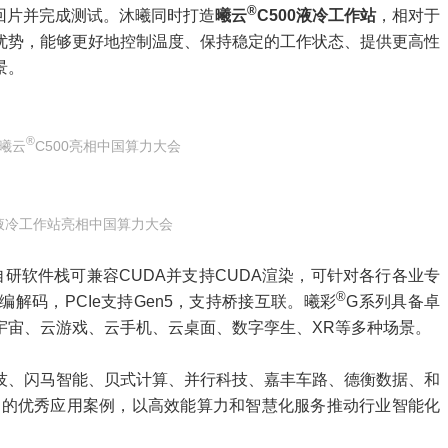
®
日回片并完成测试。沐曦同时打造
曦云
C500液冷工作站
，相对于
优势，能够更好地控制温度、保持稳定的工作状态、提供更高性
景。
®
曦云
C500亮相中国算力大会
0液冷工作站亮相中国算力大会
研软件栈可兼容CUDA并支持CUDA渲染，可针对各行各业专
®
解码，PCIe支持Gen5，支持桥接互联。曦彩
G系列具备卓
宇宙、云游戏、云手机、云桌面、数字孪生、XR等多种场景。
技、闪马智能、贝式计算、并行科技、嘉丰车路、德衡数据、和
造的优秀应用案例，以高效能算力和智慧化服务推动行业智能化