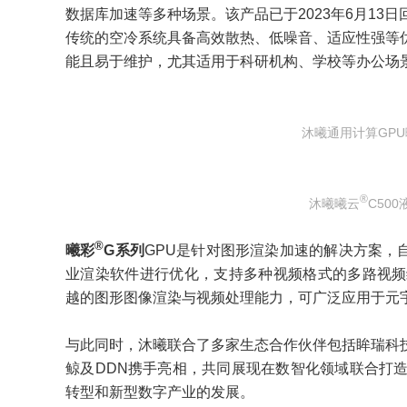
数据库加速等多种场景。该产品已于2023年6月13
传统的空冷系统具备高效散热、低噪音、适应性强等
能且易于维护，尤其适用于科研机构、学校等办公场
沐曦通用计算GPU
®
沐曦曦云
C50
®
曦彩
G系列
GPU是针对图形渲染加速的解决方案，自
业渲染软件进行优化，支持多种视频格式的多路视频编
越的图形图像渲染与视频处理能力，可广泛应用于元
与此同时，沐曦联合了多家生态合作伙伴包括眸瑞科
鲸及DDN携手亮相，共同展现在数智化领域联合打
转型和新型数字产业的发展。