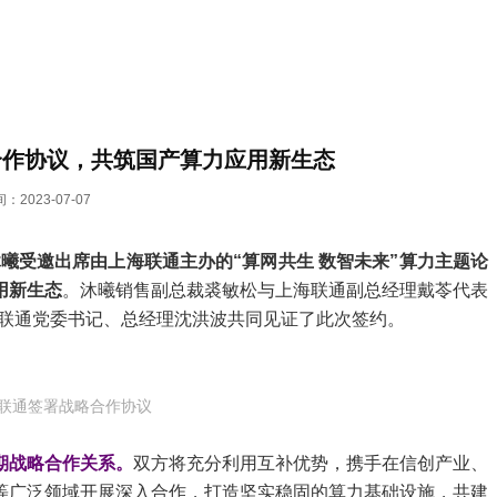
合作协议，共筑国产算力应用新生态
：2023-07-07
曦受邀出席由上海联通主办的“算网共生 数智未来”算力主题论
用新生态
。沐曦销售副总裁裘敏松与上海联通副总经理戴苓代表
海联通党委书记、总经理沈洪波共同见证了此次签约。
联通签署战略合作协议
期战略合作关系。
双方将充分利用互补优势，携手在信创产业、
等广泛领域开展深入合作，打造坚实稳固的算力基础设施，共建