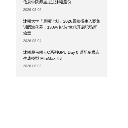
信息学院师生走进沐曦股份
2026-08-05
沐曦大学「晨曦计划」2026届校招生入职集
训圆满落幕：190余名“芯”生代开启职场新
篇章
2026-08-04
沐曦股份曦云C系列GPU Day 0 适配多模态
生成模型 MiniMax H3
2026-08-03