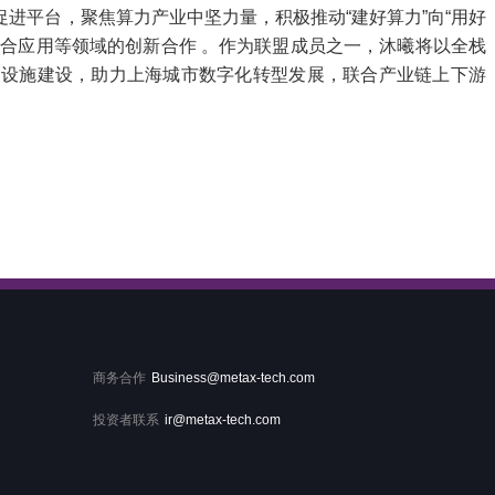
进平台，聚焦算力产业中坚力量，积极推动“建好算力”向“用好
融合应用等领域的创新合作 。作为联盟成员之一，沐曦将以全栈
础设施建设，助力上海城市数字化转型发展，联合产业链上下游
商务合作
Business@metax-tech.com
投资者联系
ir@metax-tech.com