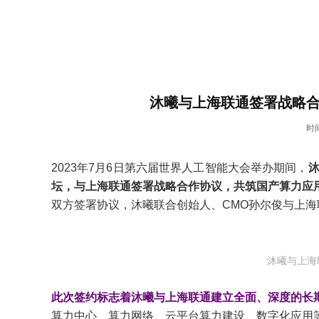
沐曦与上海联通签署战略
时间
2023年7月6日第六届世界人工智能大会举办期间，
沐
坛，与上海联通签署战略合作协议，共筑国产算力应
双方签署协议，沐曦联合创始人、CMO孙尔俊与上
沐曦与上海
此次签约标志着沐曦与上海联通建立全面、深度的长
算力中心、算力网络、云平台算力建设、数字化应用