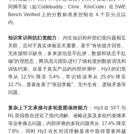
同脚手架（如 Codebuddy、Cline、KiloCode）在 SWE
Bench Verified 上的分数标准差控制在 4 个百分点以
内。
知识常识和抗幻觉能力
： 内生知识和外部幻觉问题相互
关联，且对于真实体验至关重要。基于“有依据才回答、
无依据明示缺失，多来源信息不乱拼，数据和状态不乱
编”的理想态，腾讯混元团队进行了细粒度的数据清洗和
训练约束。在基于真实产品的内部评测中，Hy3 的幻觉
率从 12.5% 降至 5.4%，常识错误率从 25.4% 降至
12.7%，显著改善了“张冠李戴”、无中生有、逻辑矛盾等
问题。
复杂上下文承接与多轮意图保持能力
： Hy3 在 SFT 与
RL 阶段联合优化了指代消解、省略还原及多轮约束继承
等业务痛点问题，内部评测的多轮问题率从 17.4% 降至
7.9% 。同时 Hy3 在长对话理解基准中取得显著跨越