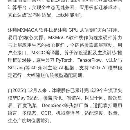
计算平台，实现全生态无缝兼容、应用极低迁移成本，
真正达成“发布即适配、上线即能用”。
沐曦MXMACA 软件栈是沐曦 GPU 从“能用”迈向“好用、
易用”的核心支撑。MXMACA软件栈作为连接硬件算力
与上层应用生态的核心枢纽，全链路覆盖底层驱动、用
户态接口、MXCC编译器、算子深度适配及主流训练/推
理框架对接，原生兼容 PyTorch、TensorFlow、vLLM与
SGLang等 40 余种主流 AI 框架，支持 500+ AI 模型稳
定运行，大幅缩短传统模型适配周期。
自2025年12月以来，沐曦股份已累计完成29个主流顶尖
模型Day 0适配，覆盖腾讯、智谱AI、阿里千问、阶跃星
辰、百度飞桨、DeepSeek等头部厂商，适配囊括通用
语言、多模态、OCR、机器翻译等，适配速度、数量、
生态广度均位居前列。