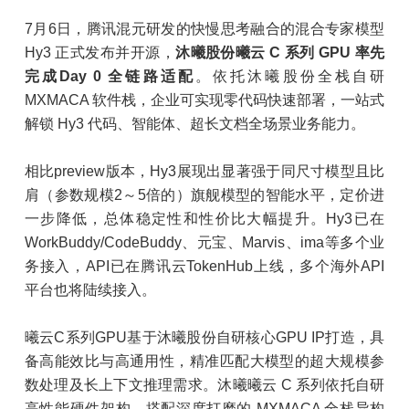
7月6日，腾讯混元研发的快慢思考融合的混合专家模型
Hy3 正式发布并开源，
沐曦股份曦云 C 系列 GPU 率先
完成Day 0 全链路适配
。依托沐曦股份全栈自研
MXMACA 软件栈，企业可实现零代码快速部署，一站式
解锁 Hy3 代码、智能体、超长文档全场景业务能力。
相比preview版本，Hy3展现出显著强于同尺寸模型且比
肩（参数规模2～5倍的）旗舰模型的智能水平，定价进
一步降低，总体稳定性和性价比大幅提升。Hy3已在
WorkBuddy/CodeBuddy、元宝、Marvis、ima等多个业
务接入，API已在腾讯云TokenHub上线，多个海外API
平台也将陆续接入。
曦云C系列GPU基于沐曦股份自研核心GPU IP打造，具
备高能效比与高通用性，精准匹配大模型的超大规模参
数处理及长上下文推理需求。沐曦曦云 C 系列依托自研
高性能硬件架构，搭配深度打磨的 MXMACA 全栈异构