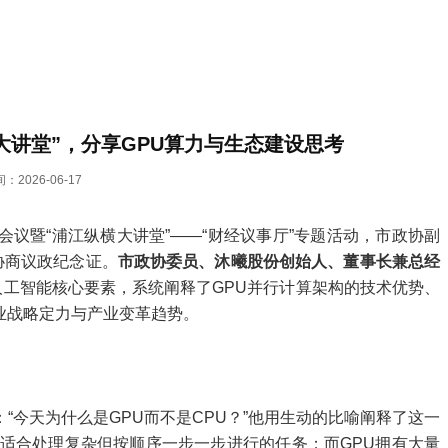
大讲堂”，分享GPU算力与生态建设思考
：2026-06-17
议暨“浦江纵横大讲堂”——“财经议事厅”专题活动，市政协副
协商议政纪念证。
市政协委员、沐曦股份创始人、董事长兼总经
一人工智能核心要素，系统阐释了GPU并行计算架构的技术优势、
业战略定力与产业变革趋势。
“今天为什么是GPU而不是CPU？”他用生动的比喻阐释了这一
，适合处理复杂但按顺序一步一步进行的任务；而GPU拥有大量