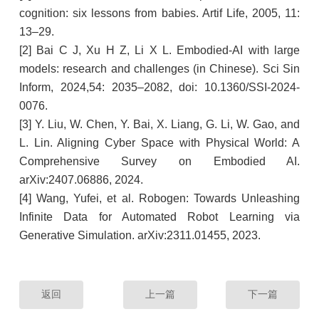
cognition: six lessons from babies. Artif Life, 2005, 11:
13–29.
[2] Bai C J, Xu H Z, Li X L. Embodied-AI with large
models: research and challenges (in Chinese). Sci Sin
Inform, 2024,54: 2035–2082, doi: 10.1360/SSI-2024-
0076.
[3] Y. Liu, W. Chen, Y. Bai, X. Liang, G. Li, W. Gao, and
L. Lin. Aligning Cyber Space with Physical World: A
Comprehensive Survey on Embodied AI.
arXiv:2407.06886, 2024.
[4] Wang, Yufei, et al. Robogen: Towards Unleashing
Infinite Data for Automated Robot Learning via
Generative Simulation. arXiv:2311.01455, 2023.
返回
上一篇
下一篇