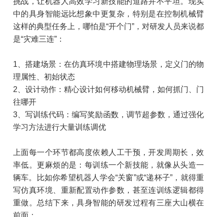
挑战，让机器人高效学习新技能的道路并不平坦。现实
中的具身智能远比想象中更复杂，特别是在控制机械臂
这样的典型任务上，哪怕是“开个门”，对研发人员来说都
是“灾难三连”：
1、搭建场景：在仿真环境中搭建物理场景，定义门的物
理属性、初始状态
2、设计动作：精心设计如何移动机械臂，如何抓门、门
往哪开
3、写训练代码：编写奖励函数，调节超参数，通过强化
学习方法进行大量训练调优
上面每一个环节都高度依赖人工干预，开发周期长，效
率低。更麻烦的是：每训练一个新技能，就像从头造一
辆车。比如你希望机器人学会“关窗”或“递杯子”，就得重
写仿真环境、重新配置动作参数，甚至连训练逻辑都得
重做。总结下来，具身智能的研发过程有三座大山横在
前面：